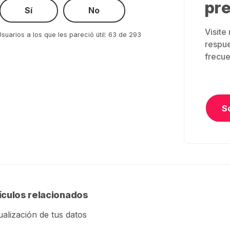
pr
Sí
No
Visite
suarios a los que les pareció útil: 63 de 293
respue
frecue
S
ículos relacionados
ualización de tus datos