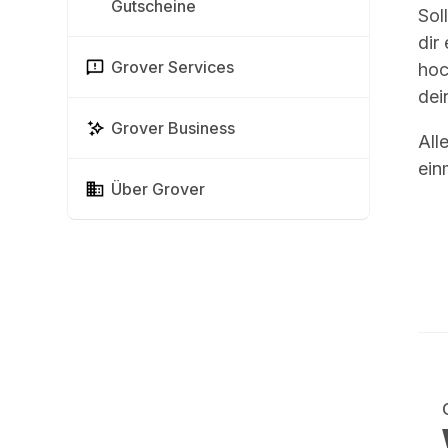
Gutscheine
Sol
dir
Grover Services
hoc
dei
Grover Business
All
ein
Über Grover