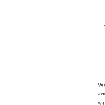
6
Ver
Akt
Wie 